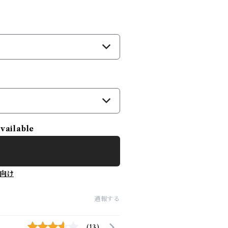
）
available
向け
通報する
(13)