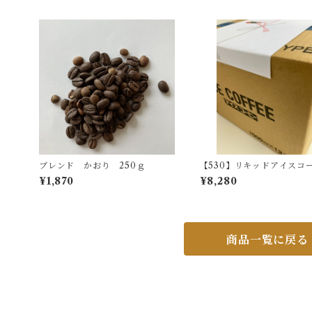
ブレンド かおり 250ｇ
【530】リキッドアイスコ
ー 12本
¥1,870
¥8,280
商品一覧に戻る