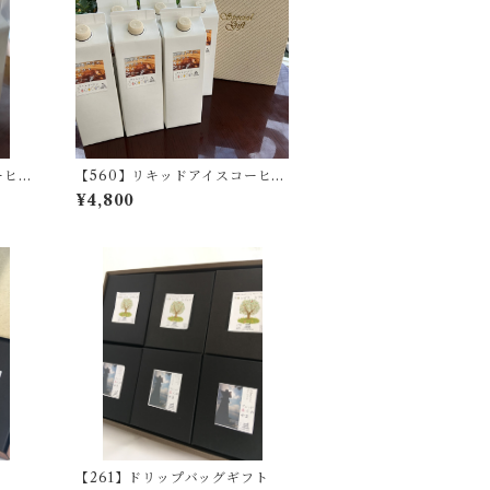
ーヒ
【560】リキッドアイスコーヒ
ー 6本
¥4,800
【261】ドリップバッグギフト