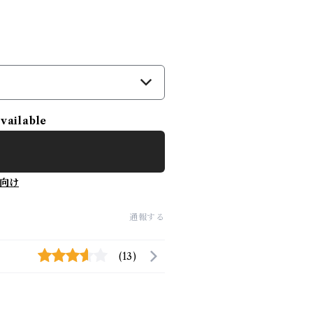
available
向け
通報する
(13)