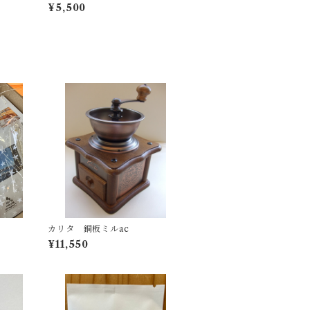
¥5,500
C
カリタ 銅板ミルac
¥11,550