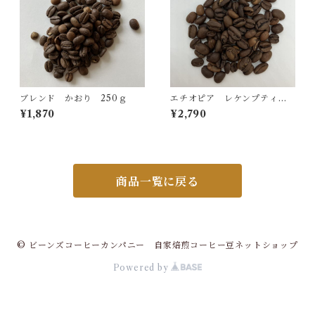
ブレンド かおり 250ｇ
エチオピア レケンプティ 5
00ｇ
¥1,870
¥2,790
商品一覧に戻る
© ビーンズコーヒーカンパニー 自家焙煎コーヒー豆ネットショップ
Powered by