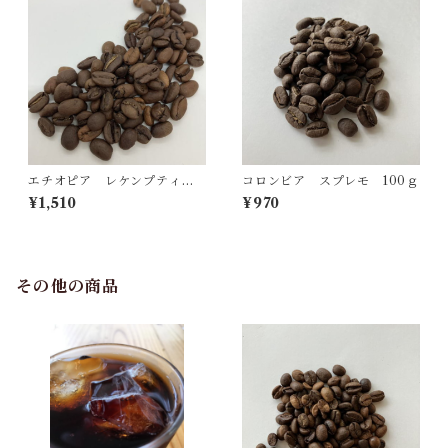
エチオピア レケンプティ 2
コロンビア スプレモ 100ｇ
50ｇ
¥1,510
¥970
その他の商品