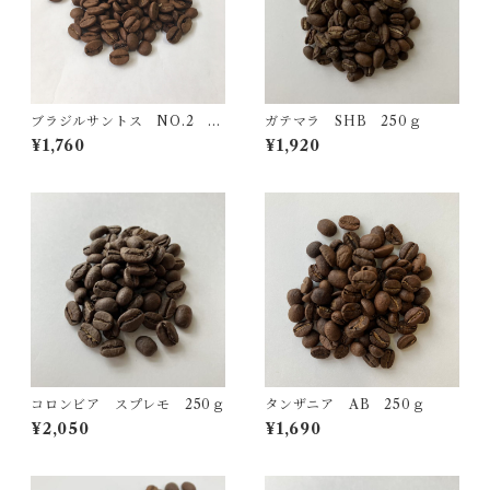
ブラジルサントス NO.2 25
ガテマラ SHB 250ｇ
0ｇ
¥1,760
¥1,920
コロンビア スプレモ 250ｇ
タンザニア AB 250ｇ
¥2,050
¥1,690