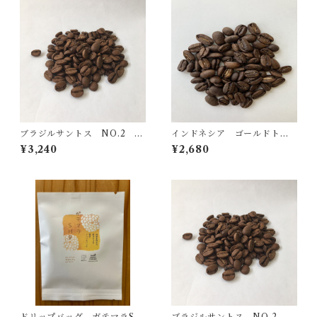
ブラジルサントス NO.2 5
インドネシア ゴールドトッ
00ｇ
プ マンデリン 250ｇ
¥3,240
¥2,680
ドリップバッグ ガテマラSH
ブラジルサントス NO.2 25