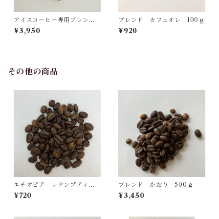
アイスコーヒー専用ブレン
ブレンド カフェオレ 100ｇ
ド 500ｇ
¥3,950
¥920
その他の商品
エチオピア レケンプティ 1
ブレンド かおり 500ｇ
00ｇ
¥720
¥3,450