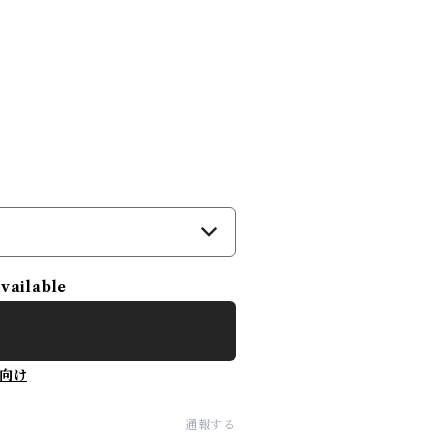
）
available
向け
通報する