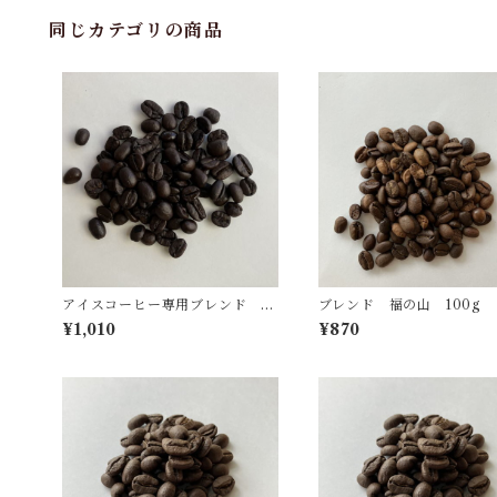
同じカテゴリの商品
アイスコーヒー専用ブレンド 10
ブレンド 福の山 100g
0ｇ
¥1,010
¥870